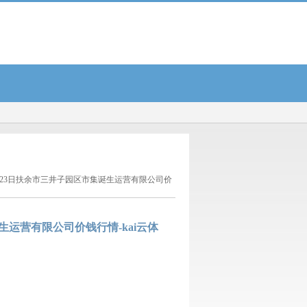
不少搭客存身拍照-kai云体育app官网版下载官网...
开云kaiyun官方网站评释我国经济总体保握
5年7月23日扶余市三井子园区市集诞生运营有限公司价
诞生运营有限公司价钱行情-kai云体