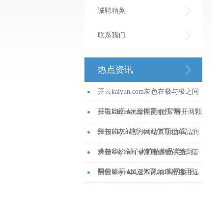
诚聘精英
联系我们
热点资讯
开云kaiyun.com灰色在极与极之间
获取均衡-kai云体育app官网...
开云kaiyun比修图更直快“解开两颗
纽扣的灰衬衫-kai云体育app官...
开云kaiyun官方网站其明星单品润
燥精华始创了水前精华品类先河-
开云kaiyun向专家推选爱尔兰高管
kai...
居留策画-kai云体育app官网版下...
开云kaiyun风速和风功率密度由近
海—海岸—内陆缓缓递减-kai云体
育...