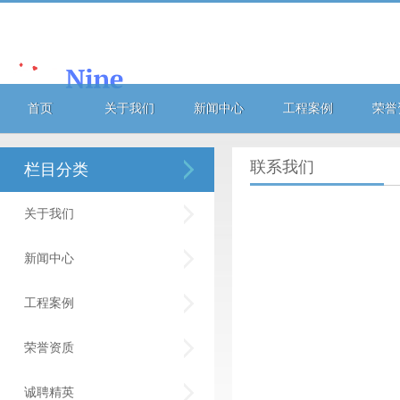
首页
关于我们
新闻中心
工程案例
荣誉
联系我们
栏目分类
关于我们
新闻中心
工程案例
荣誉资质
诚聘精英