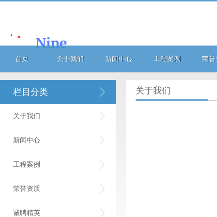
首页
关于我们
新闻中心
工程案例
荣誉
关于我们
栏目分类
关于我们
新闻中心
工程案例
荣誉资质
诚聘精英