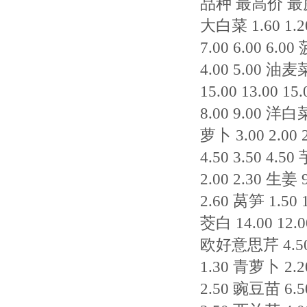
品种 最高价 最廉价 大批价 面粉 4.00 3.80 4.00 大米 6.00 5.00 5.60 大白菜 1.60 1.20 1.40 甘蓝 2.20 1.50 1.50 油菜 7.00 6.50 6.50 生菜 7.00 6.00 6.00 菠菜 5.00 4.00 5.00 茼蒿 6.00 5.00 6.00 香菜 5.00 4.00 5.00 油麦菜 4.00 3.00 4.00 芥菜 7.00 6.50 6.50 折耳根(鱼腥草) 15.00 13.00 15.00 韭菜 3.00 2.50 2.60 蒜苗 5.00 3.50 4.00 茴香 9.00 8.00 9.00 洋白菜 0.80 0.50 0.50 韭苔 18.00 15.00 16.00 心里好意思萝卜 3.00 2.00 2.20 胡萝卜 2.20 1.50 1.50 土豆 2.50 2.00 2.30 山药 4.50 3.50 4.50 芋头 11.00 9.00 10.00 葱头 1.60