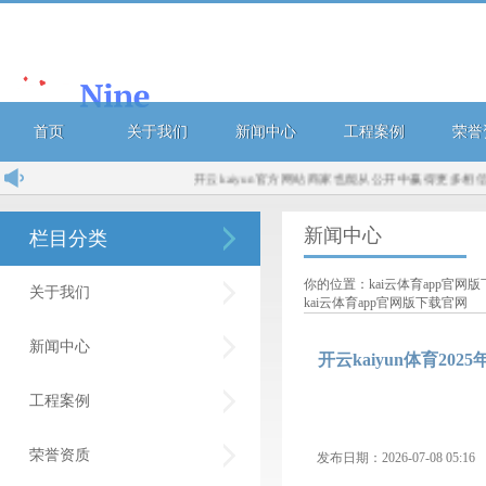
首页
关于我们
新闻中心
工程案例
荣誉
开云kaiyun官方网站商家也能从公开中赢得更多相信-kai云体
新闻中心
栏目分类
你的位置：
kai云体育app官网
关于我们
kai云体育app官网版下载官网
新闻中心
开云kaiyun体育20
工程案例
荣誉资质
发布日期：2026-07-08 05: