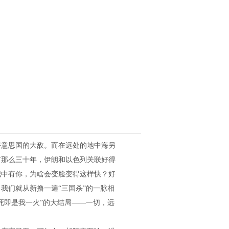
好意思国的大敌。而在远处的地中海另
有那么三十年，伊朗和以色列关联好得
我中有你，为啥会变脸变得这样快？好
我们就从新撸一遍“三国杀”的一脉相
死即是我一火”的大结局——一切，远