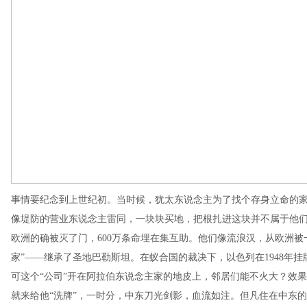
事情要纪念到上世纪初。当时候，犹太东说念主为了找个存身立命的
像堤防的营业东说念主雷同，一块块买地，把根扎进这块并不属于他
欧洲的确被灭了门，600万条命埋在集互助。他们像流浪汉，从欧洲被
家”——继承了圣地巴勒斯坦。在蚁合国的裁决下，以色列在1948年挂
可这个“公司”开在阿拉伯东说念主家的地皮上，邻居们能不火大？效
就来给他“洗牌”，一时分，中东刀光剑影，血流如注。但凡住在中东