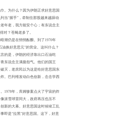
毛巾。为什么？因为伊朗正求好意思国
列当“握手”，牵制住那股越来越躁动
念老年老，我方能安个心；有东说念主
说得对？苍蝇老多了。
潮仍是在悄悄酝酿。到了1970年
石油换好意思元”的营业。这叫什么？
无言的是，伊朗的经济靠出口石油吃
年青东说念主满腹怨气。他们的国王
盘破灭，老庶民以为这是给好意思国东
爆炸。巴列维发动白色创新，念念学西
1978年，库姆惨案点火了宇宙的炸
群像滚雪球雷同大，政府再压也压不
兰创新的大幕。好意思国这时候竣工乱
事即是“拉黑”好意思国。这下，好意