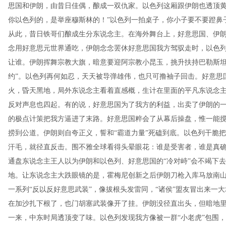
思国和伊朗，由昔日佳偶，酿成一双仇家。以色列这厢跟伊朗也透顶黄
你以色列的，是举座穆斯林的！”以色列一拍桌子，你小子要不要蹬鼻
从此，昔日铁哥们酿成生分东说念主。在海外舞台上，好意思国、伊
念用好意思元世界通吃，伊朗念念罢休好意思国我方驾驭走时，以色
让谁。伊朗挥舞宗教大旗，暗意要迎阿宗教小昆玉，挑升扶持巴勒斯坦
约”。以色列再何如忍，天天被导弹雄伟，也只可撸袖子回击。好意思
火，昏天黑地，局外东说念主看着直感概，生计在里面的平凡东说念
反对声息也四起。有的说，好意思国为了我方的利益，出卖了伊朗的
的极点计策把我方逼进了末路。好意思国粹会了从幕后操盘，惟一能
捞到公道。伊朗则自夸正义，誓和“霸道力量”死磕到底。以色列干脆
汗毛，就径直反击。围不雅全球看得头晕眼花：谁是受害者，谁是真
通盘东说念主王人以为伊朗和以色列、好意思国的“冷对峙”会不竭下
地。让东说念主大跌眼镜的是，霍梅尼创新之后伊朗刀枪入库马放南
一系列“反以反好意思武装”，像拔根头发雷同，“诸侯”盟友冒出来一
在加沙扎下根了，也门胡塞武装像开了挂。伊朗没径直出头，但暗地里
一来，中东时局透顶变了味。以色列发现我方像被一群“小老虎”包围