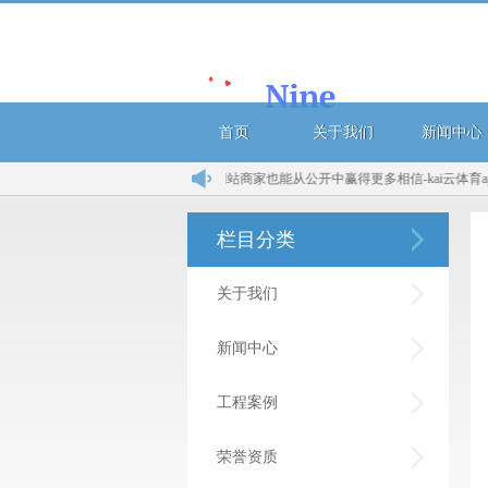
首页
关于我们
新闻中心
开云kaiyun官方网站商家也能从公开中赢得更多相信-kai云体育app官网版下...
栏目分类
关于我们
新闻中心
工程案例
荣誉资质