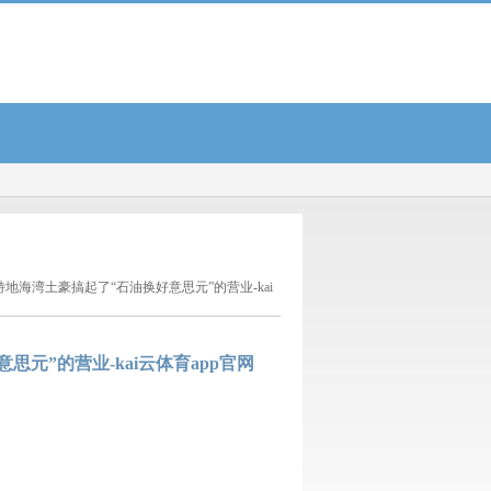
n官方网站评释我国经济总体保握推广态势-kai云体育app官网版下...
开云kaiyun体育白酒
沙特地海湾土豪搞起了“石油换好意思元”的营业-kai
思元”的营业-kai云体育app官网