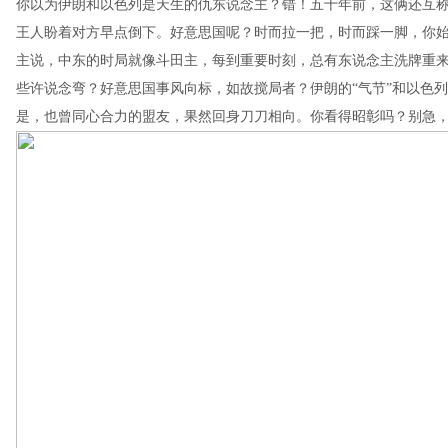
你以为伊朗和以色列是天生的仇东说念主？错！五十年前，这俩还互
王人盼着对方早点倒下。好意思国呢？时而拉一把，时而踩一脚，你
主说，中东的时局就像斗田主，每到重要时刻，总有东说念主洗牌重
些许说念弯？好意思国事风向标，如故搅局者？伊朗的“气节”和以色列
是，也曾同心合力的盟友，果然回身刀刀相向。你看得昭彰吗？别急