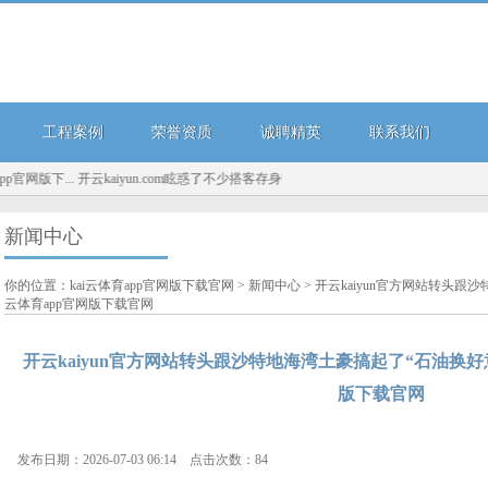
工程案例
荣誉资质
诚聘精英
联系我们
开云kaiyun.com眩惑了不少搭客存身拍照-kai云体育app官网版下载官网...
开云kaiyu
新闻中心
你的位置：
kai云体育app官网版下载官网
>
新闻中心
> 开云kaiyun官方网站转头跟
云体育app官网版下载官网
开云kaiyun官方网站转头跟沙特地海湾土豪搞起了“石油换好意
版下载官网
发布日期：2026-07-03 06:14 点击次数：84