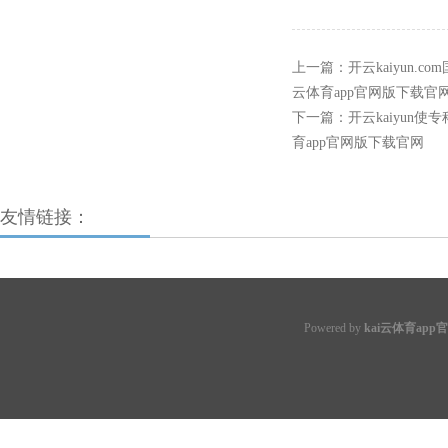
上一篇：
开云kaiyun.
云体育app官网版下载官
下一篇：
开云kaiyun
育app官网版下载官网
友情链接：
Powered by
kai云体育ap