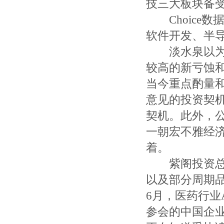
技三大板块备
Choice数
软件开发、半
淡水泉以为，
较高的新亏蚀
当今重点酌量和
意见的投资契
契机。此外，
一朝宏不雅经
着。
紫阁投资总司
以及部分周期
6月，医药行业
参会的中国企