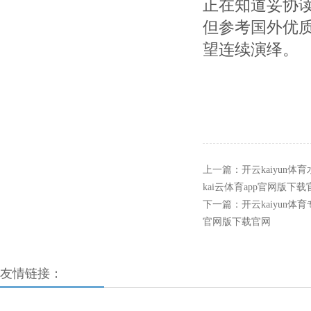
正在知道妥协
但参考国外优
望连续演绎。
上一篇：
开云kaiyun
kai云体育app官网版下载
下一篇：
开云kaiyun体
官网版下载官网
友情链接：