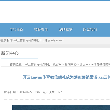
工程案例
荣誉资质
诚聘精英
联系我们
kai云体育app官网版下...
开云kaiyun.com眩惑了不少搭客存身拍照-kai云体育app官
新闻中心
你的位置：
kai云体育app官网版下载官网
>
新闻中心
> 开云kaiyun体育微信
开云kaiyun体育微信赠礼成为蹙迫营销渠谈-kai
发布日期：2026-06-27 15:46 点击次数：177