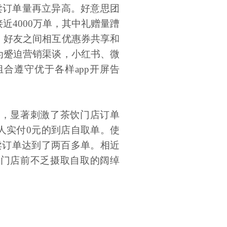
零卖订单量再立异高。好意思团
近4000万单，其中礼赠量蹧
，好友之间相互优惠券共享和
为蹙迫营销渠谈，小红书、微
合遵守优于各样app开屏告
战，显著刺激了茶饮门店订单
人实付0元的到店自取单。使
卖订单达到了两百多单。相近
，门店前不乏摄取自取的阔绰