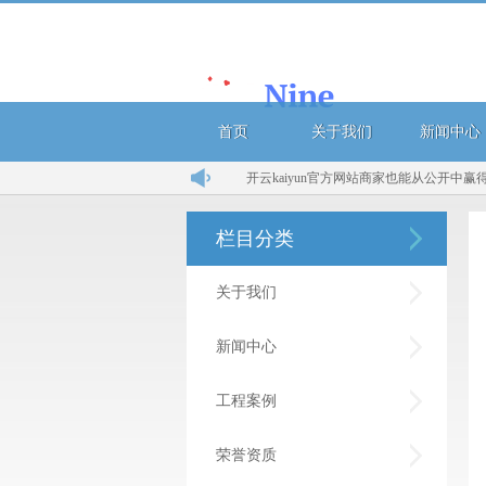
首页
关于我们
新闻中心
开云kaiyun官方网站商家也能从公开中赢得更多相信-
栏目分类
关于我们
新闻中心
工程案例
荣誉资质