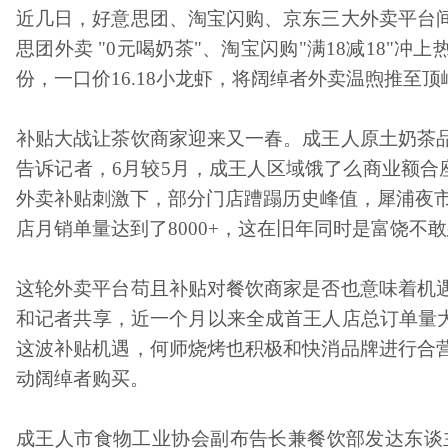
近几日，好意思团、淘宝闪购、京东三大外卖平台
思团外卖 "0元喝奶茶"、淘宝闪购"满18减18"冲
份，一口价16.18小龙虾，将阔绰者外卖温煦推至顶
补贴大战让茶饮商家迎来又一春。成王人原土奶茶
告诉记者，6月较5月，成王人区域饿了么商业额合座
外卖补贴刺激下，部分门店蹧蹋历史峰值，犀浦夜市
店月销单量达到了8000+，这在旧年同时是富饶不
这轮外卖平台苟且补贴对餐饮商家是否也意味着机
和记者共享，近一个月以来全成首王人店总订单量大
这波补贴机遇，何师烧烤也积极和快消品牌进行合
动阔绰者购买。
成王人市食物工业协会副布告长兼餐饮部发达东谈