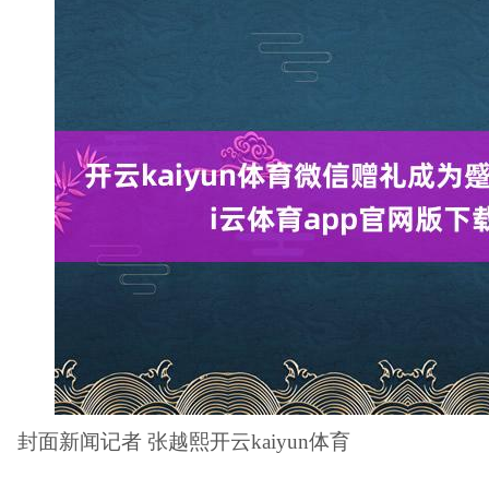
封面新闻记者 张越熙开云kaiyun体育